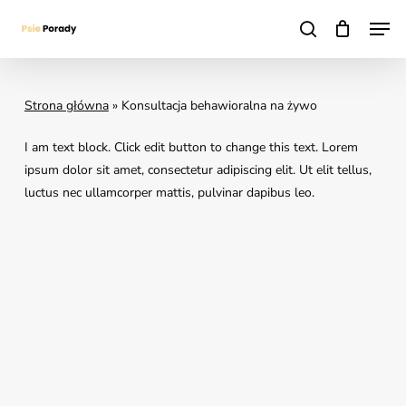
Skip
Men
to
search
main
content
Strona główna
»
Konsultacja behawioralna na żywo
I am text block. Click edit button to change this text. Lorem
ipsum dolor sit amet, consectetur adipiscing elit. Ut elit tellus,
luctus nec ullamcorper mattis, pulvinar dapibus leo.