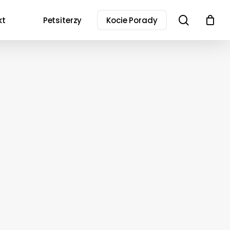
search
kt
Petsiterzy
Kocie Porady