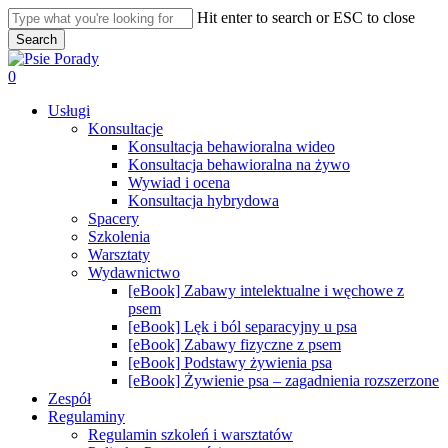
Skip
Hit enter to search or ESC to close
to
Search
main
Close
content
Search
search
0
Menu
Usługi
Konsultacje
Konsultacja behawioralna wideo
Konsultacja behawioralna na żywo
Wywiad i ocena
Konsultacja hybrydowa
Spacery
Szkolenia
Warsztaty
Wydawnictwo
[eBook] Zabawy intelektualne i węchowe z
psem
[eBook] Lęk i ból separacyjny u psa
[eBook] Zabawy fizyczne z psem
[eBook] Podstawy żywienia psa
[eBook] Żywienie psa – zagadnienia rozszerzone
Zespół
Regulaminy
Regulamin szkoleń i warsztatów