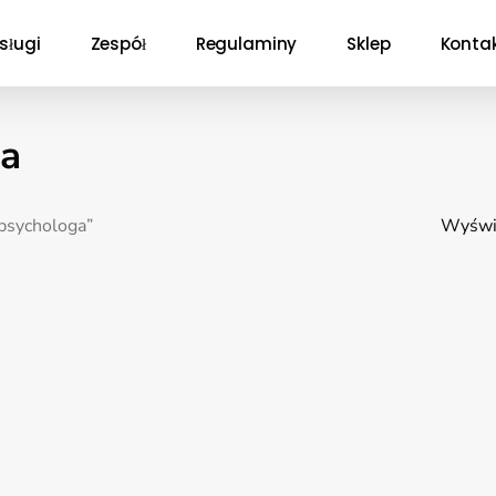
sługi
Zespół
Regulaminy
Sklep
Konta
ga
opsychologa”
Wyświe