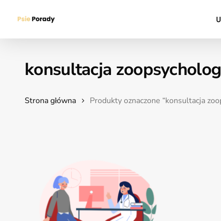
Skip
U
to
main
content
konsultacja zoopsycholo
Hit enter to search or ESC to close
Strona główna
Produkty oznaczone “konsultacja zo