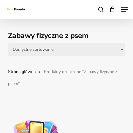
Skip
Men
to
search
main
content
Zabawy fizyczne z psem
Strona główna
Produkty oznaczone “Zabawy fizyczne z
psem”