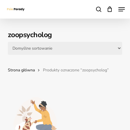
Skip
Men
to
search
main
content
zoopsycholog
Strona główna
Produkty oznaczone “zoopsycholog”