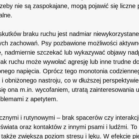
zeby nie są zaspokajane, mogą pojawić się liczne
alne.
kutków braku ruchu jest nadmiar niewykorzystanej 
yjnych zachowań. Psy pozbawione możliwości aktywno
e, nadmiernie szczekać lub wykazywać objawy nad
ak ruchu może wywołać agresję lub inne trudne d
ego napięcia. Oprócz tego monotonia codziennego
 i obniżonego nastroju, co w dłuższej perspektyw
się ona m.in. wycofaniem, utratą zainteresowania 
oblemami z apetytem.
cznymi i rutynowymi – brak spacerów czy interakcj
 świata oraz kontaktów z innymi psami i ludźmi. To 
także zwiększa poziom stresu i lęku. W efekcie pi