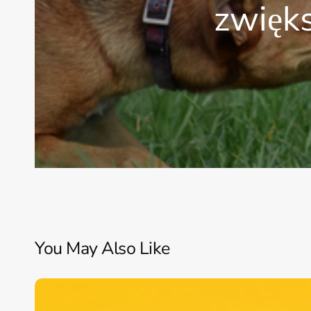
zwięks
You May Also Like
Pies
domowy