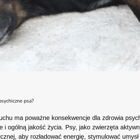
 psychiczne psa?
i ruchu ma poważne konsekwencje dla zdrowia psyc
e i ogólną jakość życia. Psy, jako zwierzęta aktywn
zycznej, aby rozładować energię, stymulować umys