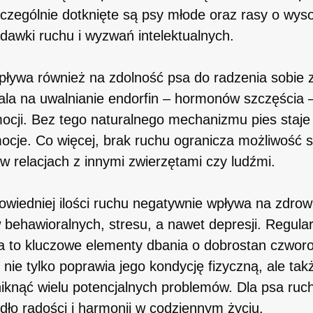
zczególnie dotknięte są psy młode oraz rasy o wyso
dawki ruchu i wyzwań intelektualnych.
pływa również na zdolność psa do radzenia sobie 
la na uwalnianie endorfin – hormonów szczęścia –
mocji. Bez tego naturalnego mechanizmu pies staje 
ocje. Co więcej, brak ruchu ogranicza możliwość s
 relacjach z innymi zwierzętami czy ludźmi.
iedniej ilości ruchu negatywnie wpływa na zdrow
ehawioralnych, stresu, a nawet depresji. Regula
a to kluczowe elementy dbania o dobrostan czwor
 nie tylko poprawia jego kondycję fizyczną, ale t
iknąć wielu potencjalnych problemów. Dla psa ruch 
ódło radości i harmonii w codziennym życiu.