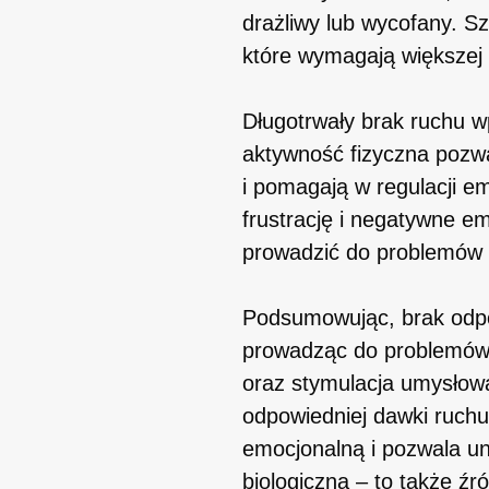
drażliwy lub wycofany. S
które wymagają większej 
Długotrwały brak ruchu w
aktywność fizyczna pozwa
i pomagają w regulacji e
frustrację i negatywne em
prowadzić do problemów w
Podsumowując, brak odpow
prowadząc do problemów b
oraz stymulacja umysłow
odpowiedniej dawki ruchu
emocjonalną i pozwala un
biologiczna – to także źr