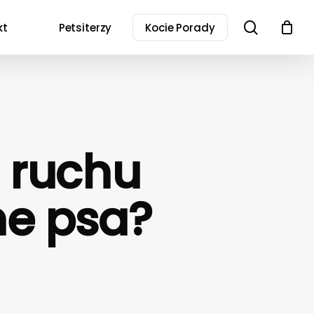
search
kt
Petsiterzy
Kocie Porady
u ruchu
ne psa?