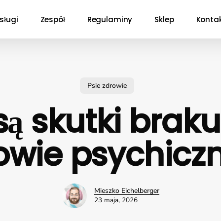
sługi
Zespół
Regulaminy
Sklep
Konta
Psie zdrowie
są skutki brak
owie psychicz
Mieszko Eichelberger
23 maja, 2026