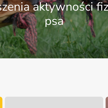
zenia aktywności fi
psa
Jakie
G
są
p