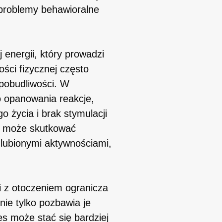
 problemy behawioralne
energii, który prowadzi
ści fizycznej często
pobudliwości. W
o opanowania reakcje,
 życia i brak stymulacji
ie może skutkować
ulubionymi aktywnościami,
i z otoczeniem ogranicza
nie tylko pozbawia je
es może stać się bardziej