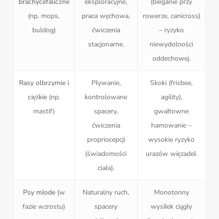
brachycefaliczne
eksploracyjne,
(bieganie przy
(np. mops,
praca węchowa,
rowerze, canicross)
buldog)
ćwiczenia
– ryzyko
stacjonarne.
niewydolności
oddechowej.
Rasy olbrzymie i
Pływanie,
Skoki (frisbee,
ciężkie
(np.
kontrolowane
agility),
mastif)
spacery,
gwałtowne
ćwiczenia
hamowanie –
propriocepcji
wysokie ryzyko
(świadomości
urazów więzadeł.
ciała).
Psy młode
(w
Naturalny ruch,
Monotonny
fazie wzrostu)
spacery
wysiłek ciągły