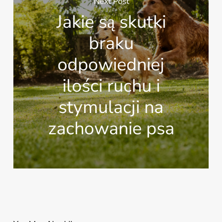
Next Post
Jakie są skutki
braku
odpowiedniej
ilości ruchu i
stymulacji na
zachowanie psa