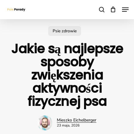
Skip
Men
to
search
main
content
Psie zdrowie
Jakie są najlepsze
sposoby
zwiększenia
aktywności
fizycznej psa
Mieszko Eichelberger
23 maja, 2026