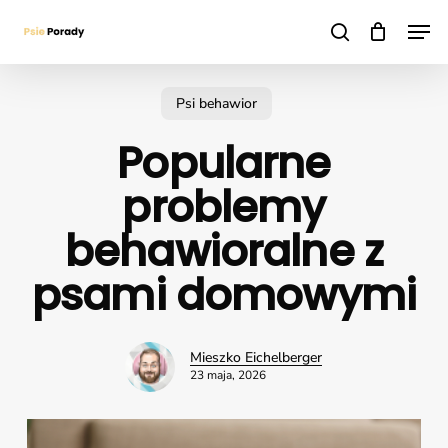
Skip
Men
to
search
main
content
Psi behawior
Popularne
problemy
behawioralne z
psami domowymi
Mieszko Eichelberger
23 maja, 2026