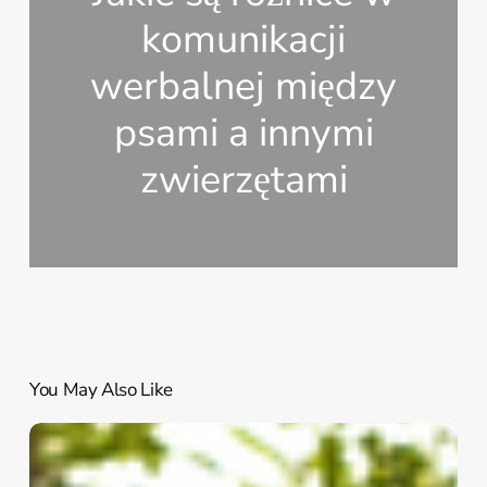
komunikacji
werbalnej między
psami a innymi
zwierzętami
You May Also Like
Jakie
są